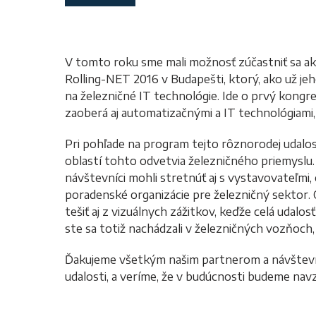
V tomto roku sme mali možnosť zúčastniť sa a
Rolling-NET 2016 v Budapešti, ktorý, ako už j
na železničné IT technológie. Ide o prvý kong
zaoberá aj automatizačnými a IT technológiami, 
Pri pohľade na program tejto rôznorodej udalo
oblastí tohto odvetvia železničného priemysl
návštevníci mohli stretnúť aj s vystavovateľmi,
poradenské organizácie pre železničný sektor.
tešiť aj z vizuálnych zážitkov, keďže celá udalo
ste sa totiž nachádzali v železničných vozňoch,
Ďakujeme všetkým našim partnerom a návštevník
udalosti, a veríme, že v budúcnosti budeme na