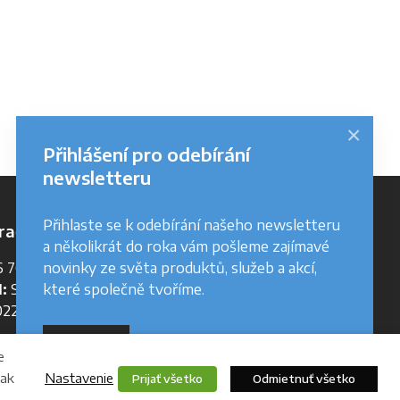
×
Přihlášení pro odebírání
newsletteru
Přihlaste se k odebírání našeho newsletteru
račné údaje
a několikrát do roka vám pošleme zajímavé
novinky ze světa produktů, služeb a akcí,
 762 644
které společně tvoříme.
:
SK 2022358228
22358228
Odebírat
e
Nastavenie
šak
Prijať všetko
Odmietnuť všetko
Helpdesk
Na stiahnutie
Webmaster