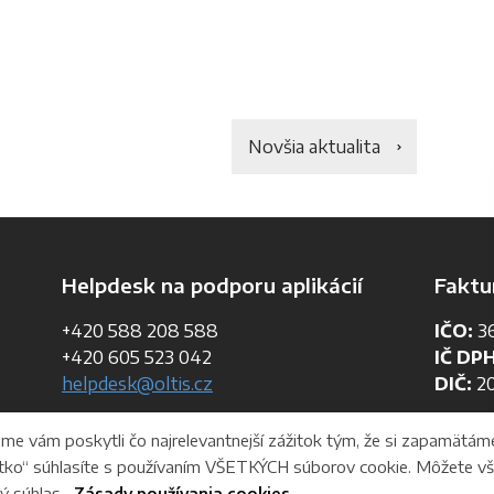
Novšia aktualita
Helpdesk na podporu aplikácií
Faktu
+420 588 208 588
IČO:
36
+420 605 523 042
IČ DPH
helpdesk@oltis.cz
DIČ:
20
e vám poskytli čo najrelevantnejší zážitok tým, že si zapamätám
všetko“ súhlasíte s používaním VŠETKÝCH súborov cookie. Môžete v
ý súhlas.
Zásady používania cookies