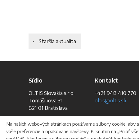
Staršia aktualita
Sídlo
Kontakt
OLTIS Slovakia s.r.o.
+421 948 410 770
Tomášikova 31
oltis@oltis.sk
821 01 Bratislava
Na našich webových stránkach používame súbory cookie, aby sm
vaše preferencie a opakované návštevy. Kliknutím na „Prijať 
navštíviť „Nastavenie súborov cookie“ a poskytnúť kontrolovan