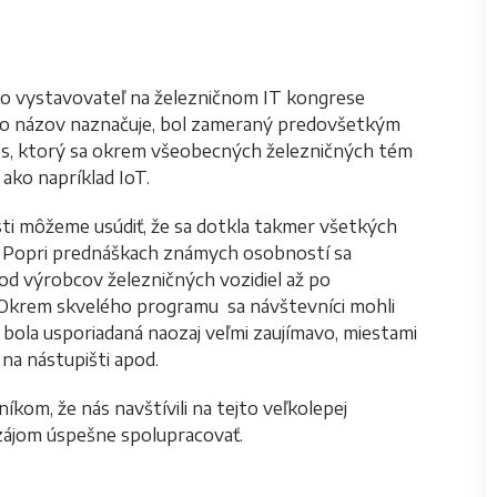
ko vystavovateľ na železničnom IT kongrese
eho názov naznačuje, bol zameraný predovšetkým
res, ktorý sa okrem všeobecných železničných tém
ako napríklad IoT.
sti môžeme usúdiť, že sa dotkla takmer všetkých
u. Popri prednáškach známych osobností sa
 od výrobcov železničných vozidiel až po
 Okrem skvelého programu sa návštevníci mohli
sť bola usporiadaná naozaj veľmi zaujímavo, miestami
 na nástupišti apod.
om, že nás navštívili na tejto veľkolepej
vzájom úspešne spolupracovať.