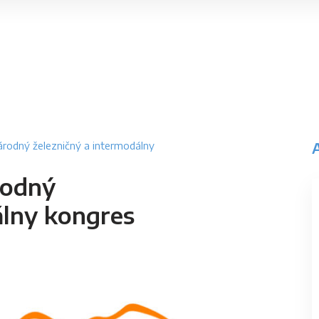
rodný železničný a intermodálny
rodný
álny kongres