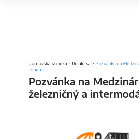
Domovská stránka
>
Udialo sa
>
Pozvánka na Medziná
kongres
Pozvánka na Medziná
železničný a intermod