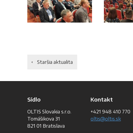
Staršia aktualita
Sídlo
Kontakt
OLTIS Slovakia s.r.o.
+421 948 410 770
Tomášikova 31
oltis@oltis.sk
821 01 Bratislava