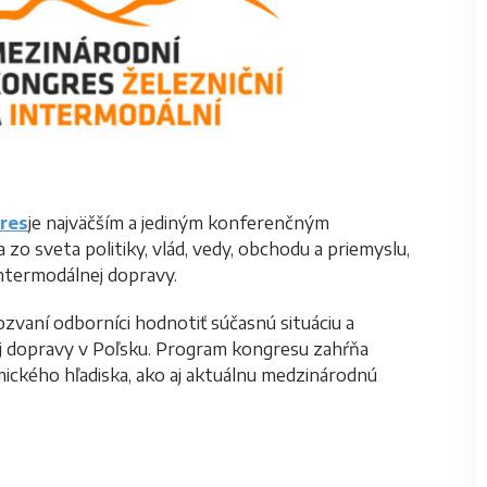
res
je najväčším a jediným konferenčným
zo sveta politiky, vlád, vedy, obchodu a priemyslu,
 intermodálnej dopravy.
zvaní odborníci hodnotiť súčasnú situáciu a
ej dopravy v Poľsku. Program kongresu zahŕňa
ckého hľadiska, ako aj aktuálnu medzinárodnú