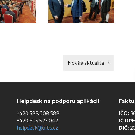
Novšia aktualita
Helpdesk na podporu aplikácií
Faktu
+420 588 208 588
IČO:
36
+420 605 523 042
IČ DPH
helpdesk@oltis.cz
DIČ:
20