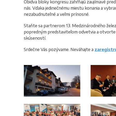
Obidva bloky kongresu zahŕňajú zaujímavé pred
nás. Vďaka jedinečnému miestu konania a vybran
nezabudnuteľné a veľmi prínosné.
Staňte sa partnerom 13. Medzinárodného želez
popredným predstaviteľom odvetvia a otvorte 
skúseností.
Srdečne Vás pozývame. Neváhajte a
zaregistr