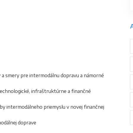
hy a smery pre intermodálnu dopravu a námorné
technologické, infraštruktúrne a finančné
eby intermodálneho priemyslu v novej finančnej
rmodálnej doprave