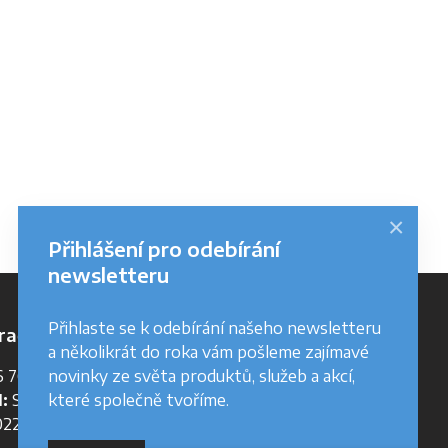
×
Přihlášení pro odebírání
newsletteru
Přihlaste se k odebírání našeho newsletteru
račné údaje
a několikrát do roka vám pošleme zajímavé
novinky ze světa produktů, služeb a akcí,
 762 644
které společně tvoříme.
:
SK 2022358228
22358228