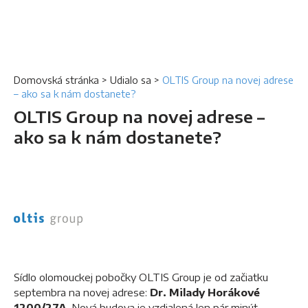
Domovská stránka
>
Udialo sa
>
OLTIS Group na novej adrese
– ako sa k nám dostanete?
OLTIS Group na novej adrese –
ako sa k nám dostanete?
Sídlo olomouckej pobočky OLTIS Group je od začiatku
septembra na novej adrese:
Dr. Milady Horákové
1200/27A
. Nová budova je vzdialená len pár minút