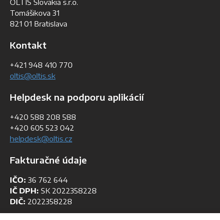
OLTIS Slovakia s.r.o.
Tomášikova 31
821 01 Bratislava
Kontakt
+421 948 410 770
oltis@oltis.sk
Helpdesk na podporu aplikácií
+420 588 208 588
+420 605 523 042
helpdesk@oltis.cz
Fakturačné údaje
IČO:
36 762 644
IČ DPH:
SK 2022358228
DIČ:
2022358228