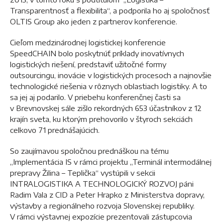
Transparentnosť a flexibilita“, a podporila ho aj spoločnosť
OLTIS Group ako jeden z partnerov konferencie.
Cieľom medzinárodnej logistickej konferencie
SpeedCHAIN bolo poskytnúť príklady inovatívnych
logistických riešení, predstaviť užitočné formy
outsourcingu, inovácie v logistických procesoch a najnovšie
technologické riešenia v rôznych oblastiach logistiky. A to
sa jej aj podarilo. V priebehu konferenčnej časti sa
v Brevnovskej sále zišlo rekordných 653 účastníkov z 12
krajín sveta, ku ktorým prehovorilo v štyroch sekciách
celkovo 71 prednášajúcich.
So zaujímavou spoločnou prednáškou na tému
„Implementácia IS v rámci projektu „Terminál intermodálnej
prepravy Žilina – Teplička“ vystúpili v sekcii
INTRALOGISTIKA A TECHNOLOGICKÝ ROZVOJ páni
Radim Vala z CID a Peter Hrapko z Ministerstva dopravy,
výstavby a regionálneho rozvoja Slovenskej republiky.
V rámci výstavnej expozície prezentovali zástupcovia