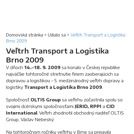
Domovská stránka
>
Udialo sa
>
Veľtrh Transport a Logistika
Brno 2009
Veľtrh Transport a Logistika
Brno 2009
V dňoch
14.‒18. 9. 2009
sa konalo v Českej republike
najväčšie tohtoročné stretnutie firiem zaoberajúcich sa
dopravou a logistikou – 5. medzinárodný veľtrh dopravy a
logistiky
Transport a Logistika Brno 2009
.
Spoločnosť
OLTIS Group
sa veľtrhu zúčastnila spolu so
svojimi dcérskymi spoločnosťami
JERID, RPPI
a
CID
International
. Veľtrh zhodnotil obchodný riaditeľ OLTIS
Group, Václav Nebeský:
Na tohtoročnom ročníku veľtrhu v Brne sa prejavila