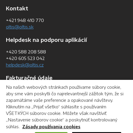
Kontakt
+421 948 410 770
oltis@oltis.sk
Helpdesk na podporu aplikácií
+420 588 208 588
+420 605 523 042
helpdesk@oltis.cz
Fakturačné údaje
Na našich webových stránkach používame súbory cookie,
IČO:
36 762 644
aby sme vám poskytli čo najrelevantnejší zážitok tým, že si
IČ DPH:
SK 2022358228
zapamätáme vaše preferencie a opakované návštevy.
DIČ:
2022358228
Kliknutím na „Prijať všetko“ súhlasíte s používaním
VŠETKÝCH súborov cookie. Môžete však navštíviť
„Nastavenie súborov cookie“ a poskytnúť kontrolovaný
Helpdesk
Na stiahnutie
Webmaster
súhlas.
Zásady používania cookies