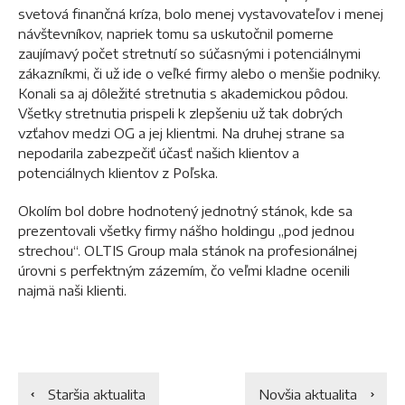
svetová finančná kríza, bolo menej vystavovateľov i menej
návštevníkov, napriek tomu sa uskutočnil pomerne
zaujímavý počet stretnutí so súčasnými i potenciálnymi
zákazníkmi, či už ide o veľké firmy alebo o menšie podniky.
Konali sa aj dôležité stretnutia s akademickou pôdou.
Všetky stretnutia prispeli k zlepšeniu už tak dobrých
vzťahov medzi OG a jej klientmi. Na druhej strane sa
nepodarila zabezpečiť účasť našich klientov a
potenciálnych klientov z Poľska.
Okolím bol dobre hodnotený jednotný stánok, kde sa
prezentovali všetky firmy nášho holdingu „pod jednou
strechou“. OLTIS Group mala stánok na profesionálnej
úrovni s perfektným zázemím, čo veľmi kladne ocenili
najmä naši klienti.
Staršia aktualita
Novšia aktualita