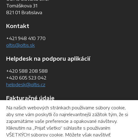
Tomášikova 31
821 01 Bratislava
Kontakt
+421 948 410 770
oltis@oltis.sk
Helpdesk na podporu aplikácií
+420 588 208 588
+420 605 523 042
helpdesk@oltis.cz
Fakturačné údaje
Na našich webových stránkach používame súbory cookie,
IČO:
36 762 644
aby sme vám poskytli čo najrelevantnejší zážitok tým, že si
IČ DPH:
SK 2022358228
zapamätáme vaše preferencie a opakované návštevy.
DIČ:
2022358228
Kliknutím na „Prijať všetko“ súhlasíte s používaním
VŠETKÝCH súborov cookie. Môžete však navštíviť