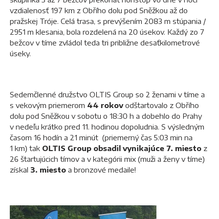
vzdialenosť 197 km z Obřího dolu pod Sněžkou až do
pražskej Tróje. Celá trasa, s prevýšením 2083 m stúpania /
2951 m klesania, bola rozdelená na 20 úsekov. Každý zo 7
bežcov v tíme zvládol teda tri približne desaťkilometrové
úseky.
Sedemčlenné družstvo OLTIS Group so 2 ženami v tíme a
s vekovým priemerom
44 rokov
odštartovalo z Obřího
dolu pod Sněžkou v sobotu o 18:30 h a dobehlo do Prahy
v nedeľu krátko pred 11. hodinou dopoludnia. S výsledným
časom 16 hodín a 21 minút (priemerný čas 5:03 min na
1 km) tak
OLTIS Group obsadil vynikajúce 7. miesto
z
26 štartujúcich tímov a v kategórii mix (muži a ženy v tíme)
získal
3. miesto
a bronzové medaile!