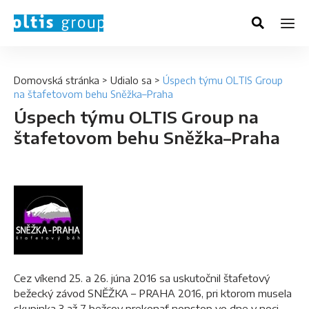
Domovská stránka
>
Udialo sa
>
Úspech týmu OLTIS Group
na štafetovom behu Sněžka–Praha
Úspech týmu OLTIS Group na
štafetovom behu Sněžka–Praha
Cez víkend 25. a 26. júna 2016 sa uskutočnil štafetový
bežecký závod SNĚŽKA – PRAHA 2016, pri ktorom musela
skupinka 3 až 7 bežcov prekonať nonstop vo dne v noci