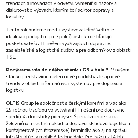
trendoch a inováciách v odvetví, vymeniť si názory a
diskutovať o výzvach, ktorým čelí sektor dopravy a
logistiky.
Tento rok budeme medzi vystavovateľmi! Veľtrh je
ideálnym podujatím pre spoločnosti, ktoré hľadajú
poskytovateľov IT riešení využívajúcich dopravné,
zasielateľské a logistické služby, a pre odborníkov z oblasti
TSL.
Pozývame vás do nášho stánku G3 v hale 3
. V našom
stánku predstavíme nielen nové produkty, ale aj nové
trendy v oblasti informačných systémov pre dopravu a
logistiku.
OLTIS Group je spoločnosť s českými koreňmi a viac ako
25-ročnou tradíciou vo vytváraní IT riešení pre dopravno-
spedičný a logistický priemysel. Špecializujeme sa na
železničnú a cestnú nákladnú dopravu, skladovú logistiku a
kontajnerové (vnútrozemské) terminály, ako aj na správu
infraštruktúry a mobilné technológie. Pre každú z týchto