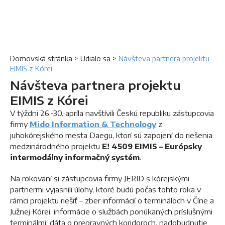
Domovská stránka
>
Udialo sa
>
Návšteva partnera projektu
EIMIS z Kórei
Návšteva partnera projektu
EIMIS z Kórei
V týždni 26.-30. apríla navštívili Českú republiku zástupcovia
firmy
Mido Information & Technology
z
juhokórejského mesta Daegu, ktorí sú zapojení do riešenia
medzinárodného projektu
E! 4509 EIMIS – Európsky
intermodálny informačný systém
.
Na rokovaní si zástupcovia firmy JERID s kórejskými
partnermi vyjasnili úlohy, ktoré budú počas tohto roka v
rámci projektu riešiť – zber informácií o termináloch v Číne a
Južnej Kórei, informácie o službách ponúkaných príslušnými
terminálmi, dáta o prepravných koridoroch, nadobudnutie