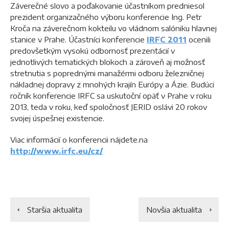
Záverečné slovo a poďakovanie účastníkom predniesol
prezident organizačného výboru konferencie Ing. Petr
Kroča na záverečnom kokteilu vo vládnom salóniku hlavnej
stanice v Prahe. Účastníci konferencie
IRFC 2011
ocenili
predovšetkým vysokú odbornosť prezentácií v
jednotlivých tematických blokoch a zároveň aj možnosť
stretnutia s poprednými manažérmi odboru železničnej
nákladnej dopravy z mnohých krajín Európy a Ázie. Budúci
ročník konferencie IRFC sa uskutoční opäť v Prahe v roku
2013, teda v roku, keď spoločnosť JERID oslávi 20 rokov
svojej úspešnej existencie.
Viac informácií o konferencii nájdete.na
http://www.irfc.eu/cz/
Staršia aktualita
Novšia aktualita