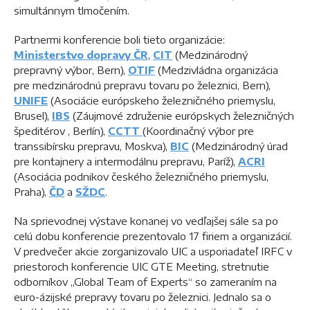
simultánnym tlmočením.
Partnermi konferencie boli tieto organizácie:
Ministerstvo dopravy ČR
,
CIT
(Medzinárodný
prepravný výbor, Bern),
OTIF
(Medzivládna organizácia
pre medzinárodnú prepravu tovaru po železnici, Bern),
UNIFE
(Asociácie európskeho železničného priemyslu,
Brusel),
IBS
(Záujmové združenie európskych železničných
špeditérov , Berlín),
CCTT
(Koordinačný výbor pre
transsibírsku prepravu, Moskva),
BIC
(Medzinárodný úrad
pre kontajnery a intermodálnu prepravu, Paríž),
ACRI
(Asociácia podnikov českého železničného priemyslu,
Praha),
ČD
a
SŽDC
.
Na sprievodnej výstave konanej vo vedľajšej sále sa po
celú dobu konferencie prezentovalo 17 firiem a organizácií.
V predvečer akcie zorganizovalo UIC a usporiadateľ IRFC v
priestoroch konferencie UIC GTE Meeting, stretnutie
odborníkov „Global Team of Experts“ so zameraním na
euro-ázijské prepravy tovaru po železnici. Jednalo sa o