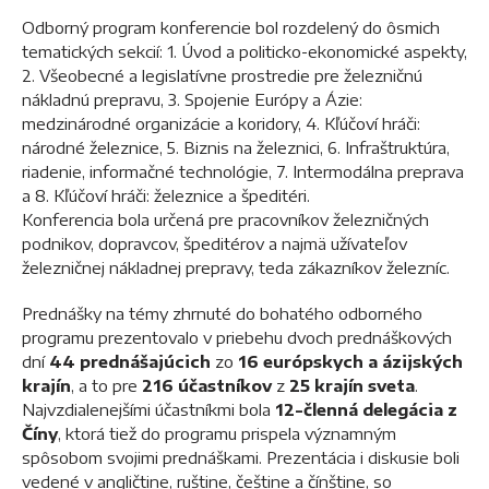
Odborný program konferencie bol rozdelený do ôsmich
tematických sekcií: 1. Úvod a politicko-ekonomické aspekty,
2. Všeobecné a legislatívne prostredie pre železničnú
nákladnú prepravu, 3. Spojenie Európy a Ázie:
medzinárodné organizácie a koridory, 4. Kľúčoví hráči:
národné železnice, 5. Biznis na železnici, 6. Infraštruktúra,
riadenie, informačné technológie, 7. Intermodálna preprava
a 8. Kľúčoví hráči: železnice a špeditéri.
Konferencia bola určená pre pracovníkov železničných
podnikov, dopravcov, špeditérov a najmä užívateľov
železničnej nákladnej prepravy, teda zákazníkov železníc.
Prednášky na témy zhrnuté do bohatého odborného
programu prezentovalo v priebehu dvoch prednáškových
dní
44 prednášajúcich
zo
16 európskych a ázijských
krajín
, a to pre
216 účastníkov
z
25 krajín sveta
.
Najvzdialenejšími účastníkmi bola
12-členná delegácia z
Číny
, ktorá tiež do programu prispela významným
spôsobom svojimi prednáškami. Prezentácia i diskusie boli
vedené v angličtine, ruštine, češtine a čínštine, so