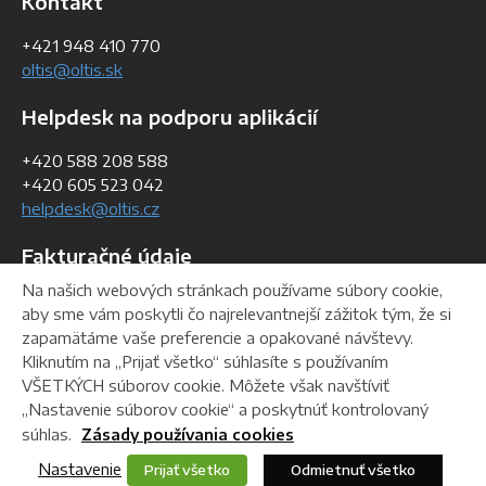
Kontakt
+421 948 410 770
oltis@oltis.sk
Helpdesk na podporu aplikácií
+420 588 208 588
+420 605 523 042
helpdesk@oltis.cz
Fakturačné údaje
Na našich webových stránkach používame súbory cookie,
IČO:
36 762 644
aby sme vám poskytli čo najrelevantnejší zážitok tým, že si
IČ DPH:
SK 2022358228
zapamätáme vaše preferencie a opakované návštevy.
DIČ:
2022358228
Kliknutím na „Prijať všetko“ súhlasíte s používaním
VŠETKÝCH súborov cookie. Môžete však navštíviť
„Nastavenie súborov cookie“ a poskytnúť kontrolovaný
Helpdesk
Na stiahnutie
Webmaster
súhlas.
Zásady používania cookies
Nastavenie
Prijať všetko
Odmietnuť všetko