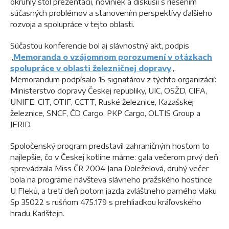
okrúhly stôl prezentácií, noviniek a diskusií s riešením
súčasných problémov a stanovením perspektívy ďalšieho
rozvoja a spolupráce v tejto oblasti.
Súčasťou konferencie bol aj slávnostný akt, podpis
„
Memoranda o vzájomnom porozumení v otázkach
spolupráce v oblasti železničnej dopravy
„.
Memorandum podpísalo 15 signatárov z týchto organizácií:
Ministerstvo dopravy Českej republiky, UIC, OSŽD, CIFA,
UNIFE, CIT, OTIF, CCTT, Ruské železnice, Kazašskej
železnice, SNCF, ČD Cargo, PKP Cargo, OLTIS Group a
JERID.
Spoločenský program predstavil zahraničným hosťom to
najlepšie, čo v Českej kotline máme: gala večerom prvý deň
sprevádzala Miss ČR 2004 Jana Doleželová, druhý večer
bola na programe návšteva slávneho pražského hostince
U Fleků, a tretí deň potom jazda zvláštneho parného vlaku
Sp 35022 s rušňom 475.179 s prehliadkou kráľovského
hradu Karlštejn.