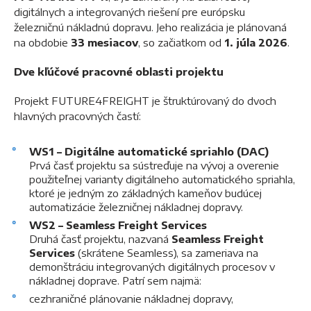
digitálnych a integrovaných riešení pre európsku
železničnú nákladnú dopravu. Jeho realizácia je plánovaná
na obdobie
33 mesiacov
, so začiatkom od
1. júla 2026
.
Dve kľúčové pracovné oblasti projektu
Projekt FUTURE4FREIGHT je štruktúrovaný do dvoch
hlavných pracovných častí:
WS1 – Digitálne automatické spriahlo (DAC)
Prvá časť projektu sa sústreďuje na vývoj a overenie
použiteľnej varianty digitálneho automatického spriahla,
ktoré je jedným zo základných kameňov budúcej
automatizácie železničnej nákladnej dopravy.
WS2 – Seamless Freight Services
Druhá časť projektu, nazvaná
Seamless Freight
Services
(skrátene Seamless), sa zameriava na
demonštráciu integrovaných digitálnych procesov v
nákladnej doprave. Patrí sem najmä:
cezhraničné plánovanie nákladnej dopravy,