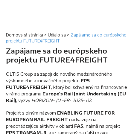
Domovská stránka
>
Udialo sa
>
Zapájame sa do európskeho
projektu FUTURE4FREIGHT
Zapájame sa do európskeho
projektu FUTURE4FREIGHT
OLTIS Group sa zapojí do nového medzinárodného
výskumného a inovačného projektu
FP5
FUTURE4FREIGHT
, ktorý bol schválený na financovanie
v rámci programu
Europe’s Rail Joint Undertaking (EU
Rail)
, výzvy
HORIZON- JU -ER- 2025- 02
.
Projekt s plným názvom
ENABLING FUTURE FOR
EUROPEAN RAIL FREIGHT
nadväzuje na
predchádzajúce aktivity v oblasti
FA5,
najmä na projekt
FP5 TRANS4M-R
, a je zameraný na ďalší rozvoj