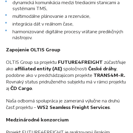
dynamická komunikácia medzi triediacimi stanicami a
systémami TMS,
multimodálne plánovanie a rezervácie,
integrácia dát v reálnom čase,
harmonizované digitálne procesy vrátane predikčných
nástrojov.
Zapojenie OLTIS Group
OLTIS Group sa projektu
FUTURE4FREIGHT
zúčastňuje
ako
affiliated entity (AE)
spoločnosti
České dráhy
,
podobne ako v predchádzajúcom projekte
TRANS4M-R.
Rovnaký status pridruženého subjektu má v rámci projektu
aj
ČD Cargo
.
Naša odborná spolupráca je zameraná výlučne na druhú
časť projektu –
WS2 Seamless Freight Services
.
Medzinárodné konzorcium
Projekt FUTURE4FREIGHT je realizovaný širokým