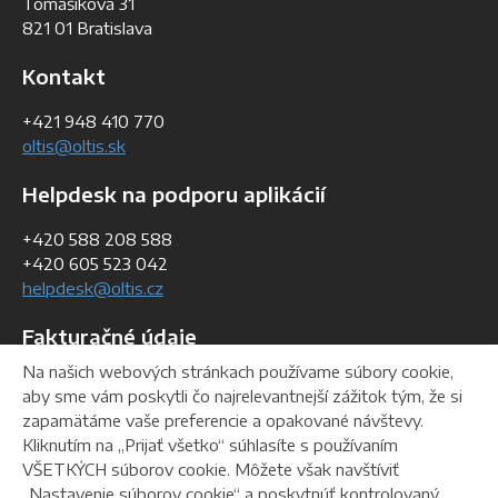
Tomášikova 31
821 01 Bratislava
Kontakt
+421 948 410 770
oltis@oltis.sk
Helpdesk na podporu aplikácií
+420 588 208 588
+420 605 523 042
helpdesk@oltis.cz
Fakturačné údaje
Na našich webových stránkach používame súbory cookie,
IČO:
36 762 644
aby sme vám poskytli čo najrelevantnejší zážitok tým, že si
IČ DPH:
SK 2022358228
zapamätáme vaše preferencie a opakované návštevy.
DIČ:
2022358228
Kliknutím na „Prijať všetko“ súhlasíte s používaním
VŠETKÝCH súborov cookie. Môžete však navštíviť
„Nastavenie súborov cookie“ a poskytnúť kontrolovaný