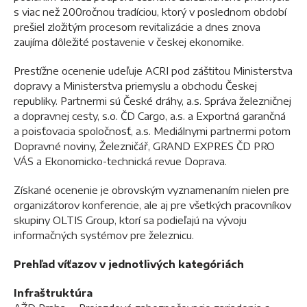
s viac než 200ročnou tradíciou, ktorý v poslednom období
prešiel zložitým procesom revitalizácie a dnes znova
zaujíma dôležité postavenie v českej ekonomike.
Prestížne ocenenie udeľuje ACRI pod záštitou Ministerstva
dopravy a Ministerstva priemyslu a obchodu Českej
republiky. Partnermi sú České dráhy, a.s. Správa železničnej
a dopravnej cesty, s.o. ČD Cargo, a.s. a Exportná garančná
a poisťovacia spoločnosť, a.s. Mediálnymi partnermi potom
Dopravné noviny, Železničář, GRAND EXPRES ČD PRO
VÁS a Ekonomicko-technická revue Doprava.
Získané ocenenie je obrovským vyznamenaním nielen pre
organizátorov konferencie, ale aj pre všetkých pracovníkov
skupiny OLTIS Group, ktorí sa podieľajú na vývoju
informačných systémov pre železnicu.
Prehľad víťazov v jednotlivých kategóriách
Infraštruktúra