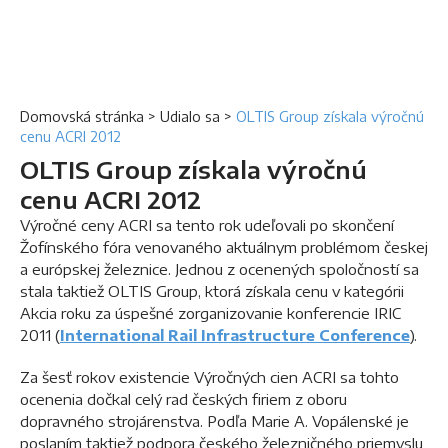
Domovská stránka
>
Udialo sa
>
OLTIS Group získala výročnú
cenu ACRI 2012
OLTIS Group získala výročnú
cenu ACRI 2012
Výročné ceny ACRI sa tento rok udeľovali po skončení
Žofínského fóra venovaného aktuálnym problémom českej
a európskej železnice. Jednou z ocenených spoločností sa
stala taktiež OLTIS Group, ktorá získala cenu v kategórii
Akcia roku za úspešné zorganizovanie konferencie IRIC
2011 (
International Rail Infrastructure Conference
).
Za šesť rokov existencie Výročných cien ACRI sa tohto
ocenenia dočkal celý rad českých firiem z oboru
dopravného strojárenstva. Podľa Marie A. Vopálenské je
poslaním taktiež podpora českého železničného priemyslu