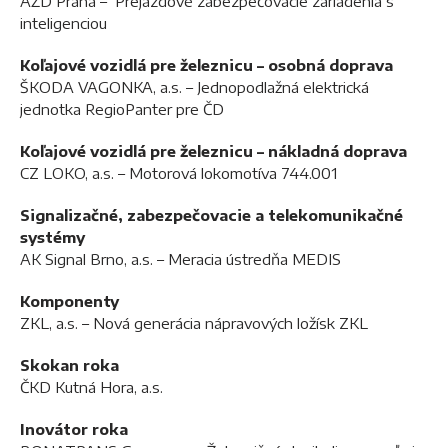
AŽD Praha – Prejazdové zabezpečovacie zariadenia s
inteligenciou
Koľajové vozidlá pre železnicu – osobná doprava
ŠKODA VAGONKA, a.s. – Jednopodlažná elektrická
jednotka RegioPanter pre ČD
Koľajové vozidlá pre železnicu – nákladná doprava
CZ LOKO, a.s. – Motorová lokomotíva 744.001
Signalizačné, zabezpečovacie a telekomunikačné
systémy
AK Signal Brno, a.s. – Meracia ústredňa MEDIS
Komponenty
ZKL, a.s. – Nová generácia nápravových ložísk ZKL
Skokan roka
ČKD Kutná Hora, a.s.
Inovátor roka