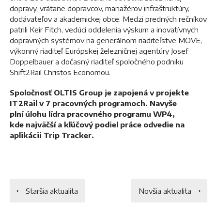
dopravy, vrátane dopravcov, manažérov infraštruktúry,
dodávateľov a akademickej obce. Medzi predných rečníkov
patrili Keir Fitch, vedúci oddelenia výskum a inovatívnych
dopravných systémov na generálnom riaditeľstve MOVE,
výkonný riaditeľ Európskej železničnej agentúry Josef
Doppelbauer a dočasný riaditeľ spoločného podniku
Shift2Rail Christos Economou.
Spoločnosť OLTIS Group je zapojená v projekte
IT2Rail v 7 pracovných programoch. Navyše
plní úlohu lídra pracovného programu WP4,
kde najväčší a kľúčový podiel práce odvedie na
aplikácii Trip Tracker.
Staršia aktualita
Novšia aktualita