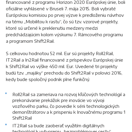
financované z programu Horizon 2020 Európskej únie, boli
oficiálne vyhlásené v Bruseli 7. mája 2015. Boli vybraté
Európskou komisiou po prvej výzve k predloženiu návrhov
na tému „Mobilitou k rastu“, čo sú tzv. vzorové projekty,
ktoré sú určené k preklenutiu medzery medzi
predchádzajúcim kolom výskumu 7. Rámcového programu
a programom Shift2Rail.
S celkovou hodnotou 52 mil. Eur sú projekty Roll2Rail,
IT2Rail a In2Rail financované z príspevkov Európskej únie
k Shift2Rail vo výške 450 mil. Eur. Uvedené tri projekty
budú tzv. „majáky“ prechodu do Shift2Rail v polovici 2016,
kedy bude spoločný podnik plne funkčný.
Roll2Rail sa zameriava na rozvoj kľúčových technológií a
prekonávanie prekážok pre inovácie vo vývoji
vozňového parku, čo povedie k sérii technologických
demonštrátorov a k prispeniu k Inovačnému programu 1
Shift2Rail
IT2Rail sa bude zaoberať využitím digitálnych
technológií k vytvoreniu „bezproblémovej cesty“