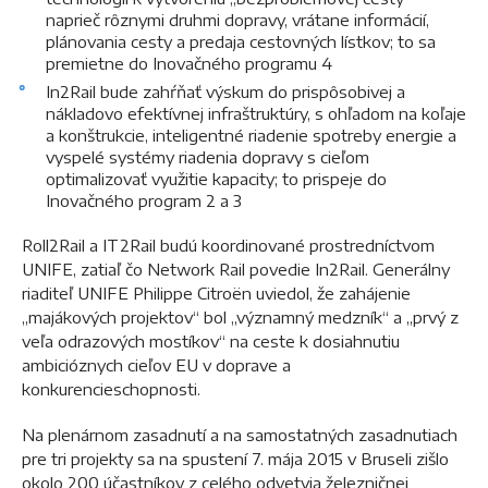
naprieč rôznymi druhmi dopravy, vrátane informácií,
plánovania cesty a predaja cestovných lístkov; to sa
premietne do Inovačného programu 4
In2Rail bude zahŕňať výskum do prispôsobivej a
nákladovo efektívnej infraštruktúry, s ohľadom na koľaje
a konštrukcie, inteligentné riadenie spotreby energie a
vyspelé systémy riadenia dopravy s cieľom
optimalizovať využitie kapacity; to prispeje do
Inovačného program 2 a 3
Roll2Rail a IT2Rail budú koordinované prostredníctvom
UNIFE, zatiaľ čo Network Rail povedie In2Rail. Generálny
riaditeľ UNIFE Philippe Citroën uviedol, že zahájenie
„majákových projektov“ bol „významný medzník“ a „prvý z
veľa odrazových mostíkov“ na ceste k dosiahnutiu
ambicióznych cieľov EU v doprave a
konkurencieschopnosti.
Na plenárnom zasadnutí a na samostatných zasadnutiach
pre tri projekty sa na spustení 7. mája 2015 v Bruseli zišlo
okolo 200 účastníkov z celého odvetvia železničnej