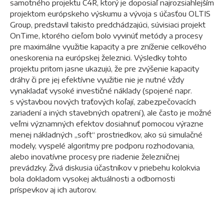
samotného projektu C4R, ktorý je doposiaľ najrozsiahlejším
projektom európskeho výskumu a vývoja s účasťou OLTIS
Group, predstavil takisto predchádzajúci, súvisiaci projekt
OnTime, ktorého cieľom bolo vyvinúť metódy a procesy
pre maximálne využitie kapacity a pre zníženie celkového
oneskorenia na európskej železnici. Výsledky tohto
projektu pritom jasne ukazujú, že pre zvýšenie kapacity
dráhy či pre jej efektívne využitie nie je nutné vždy
vynakladať vysoké investičné náklady (spojené napr.
s výstavbou nových traťových koľají, zabezpečovacích
zariadení a iných stavebných opatrení), ale často je možné
veľmi významných efektov dosiahnuť pomocou výrazne
menej nákladných „soft“ prostriedkov, ako sú simulačné
modely, vyspelé algoritmy pre podporu rozhodovania,
alebo inovatívne procesy pre riadenie železničnej
prevádzky. Živá diskusia účastníkov v priebehu kolokvia
bola dokladom vysokej aktuálnosti a odbornosti
príspevkov aj ich autorov.