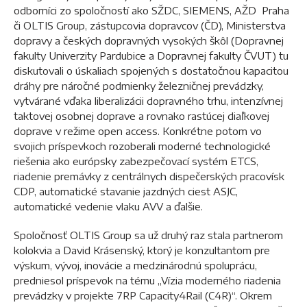
odborníci zo spoločností ako SŽDC, SIEMENS, AŽD Praha
či OLTIS Group, zástupcovia dopravcov (ČD), Ministerstva
dopravy a českých dopravných vysokých škôl (Dopravnej
fakulty Univerzity Pardubice a Dopravnej fakulty ČVUT) tu
diskutovali o úskaliach spojených s dostatočnou kapacitou
dráhy pre náročné podmienky železničnej prevádzky,
vytvárané vďaka liberalizácii dopravného trhu, intenzívnej
taktovej osobnej doprave a rovnako rastúcej diaľkovej
doprave v režime open access. Konkrétne potom vo
svojich príspevkoch rozoberali moderné technologické
riešenia ako európsky zabezpečovací systém ETCS,
riadenie premávky z centrálnych dispečerských pracovísk
CDP, automatické stavanie jazdných ciest ASJC,
automatické vedenie vlaku AVV a ďalšie.
Spoločnosť OLTIS Group sa už druhý raz stala partnerom
kolokvia a David Krásenský, ktorý je konzultantom pre
výskum, vývoj, inovácie a medzinárodnú spoluprácu,
predniesol príspevok na tému „Vízia moderného riadenia
prevádzky v projekte 7RP Capacity4Rail (C4R)“. Okrem