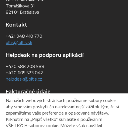
Tomášikova 31
821 01 Bratislava
Kontakt
+421 948 410 770
oltis@oltis.sk
Helpdesk na podporu aplikácií
+420 588 208 588
+420 605 523 042
helpdesk@oltis.cz
Fakturačné údaje
Na našich webových stránkach používame súbory cookie,
IČO:
36 762 644
aby sme vám poskytli čo najrelevantnejší zážitok tým, že si
IČ DPH:
SK 2022358228
zapamätáme vaše preferencie a opakované návštevy.
DIČ:
2022358228
Kliknutím na „Prijať všetko“ súhlasíte s používaním
VŠETKÝCH súborov cookie. Môžete však navštíviť