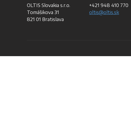
OLTIS Slovakia s.r.o.
+421 948 410 770
Tomášikova 31
oltis@oltis.sk
821 01 Bratislava