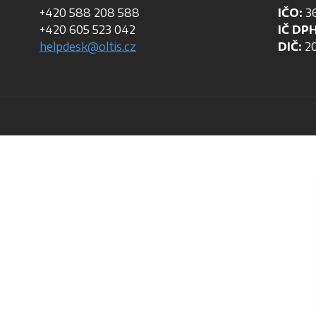
+420 588 208 588
IČO:
36
+420 605 523 042
IČ DPH
helpdesk@oltis.cz
DIČ:
20