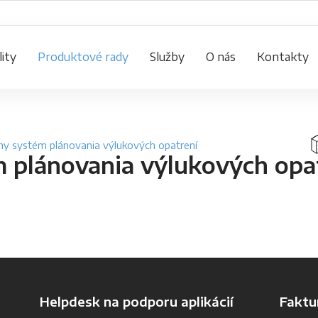
ity
Produktové rady
Služby
O nás
Kontakty
lny systém plánovania výlukových opatrení
m plánovania výlukových opa
Helpdesk na podporu aplikácií
Faktu