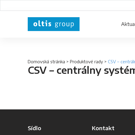
Aktual
Domovská stránka
>
Produktové rady
>
CSV – centrá
CSV – centrálny systé
Sídlo
Kontakt