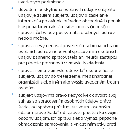
uvedených podmienok,
dôvodom poskytnutia osobných údajov subjektu
údajov je záujem subjektu údajov o zasielanie
informácií a pozvánok, prípadne obchodných ponúk
k usporiadaným akciám súvisiacim s činnosťou
správcu, čo by bez poskytnutia osobných údajov
nebolo možné,
správca nevymenoval poverenú osobu na ochranu
osobních údajov, nepoveril spracovaním osobných
údajov žiadneho spracovateľa ani neurčil zástupcu
pre plnenie povinností v zmysle Nariadenia,
správca nemá v úmysle odovzdať osobné údaje
subjektu údajov do tretej zeme, medzinárodnej
organizácii alebo iným ako vyššie uvedeným tretím
osobám,
subjekt údajov má právo kedykoľvek odvolať svoj
súhlas so spracovaním osobných údajov, právo
žiadať od správcu prústup ku svojim osobným
údajom, právo žiadať od správcu prústup ku svojim
osobný údajom, ich opravu alebo výmaz, prípadne
obmedzenie spracovania, a vniesť námietku proti