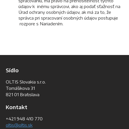
spracovaniu, má právo na prenositeľnosť týchto
údajov k inému správcovi, ako aj podať sťažnosť na
Úrad ochrany osobných údajov, ak má za to, že
správca pri spracovaní osobných údajov postupuje
rozpore s Nariadením.
Sídlo
OLTIS Slovakia s.r.o.
Tomášikova 31
821 01 Bratislava
Kontakt
+421 948 410 770
oltis@oltis.sk