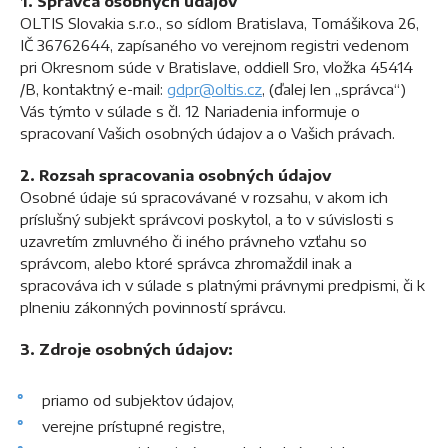
1. Správca osobných údajov
OLTIS Slovakia s.r.o., so sídlom Bratislava, Tomášikova 26,
IČ 36762644, zapísaného vo verejnom registri vedenom
pri Okresnom súde v Bratislave, oddiell Sro, vložka 45414
/B, kontaktný e-mail:
gdpr@oltis.cz
, (ďalej len „správca“)
Vás týmto v súlade s čl. 12 Nariadenia informuje o
spracovaní Vašich osobných údajov a o Vašich právach.
2. Rozsah spracovania osobných údajov
Osobné údaje sú spracovávané v rozsahu, v akom ich
príslušný subjekt správcovi poskytol, a to v súvislosti s
uzavretím zmluvného či iného právneho vzťahu so
správcom, alebo ktoré správca zhromaždil inak a
spracováva ich v súlade s platnými právnymi predpismi, či k
plneniu zákonných povinností správcu.
3. Zdroje osobných údajov:
priamo od subjektov údajov,
verejne prístupné registre,