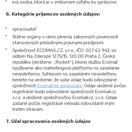
iná osoba, ktorá je v zmluvnom vzťahu ku správcovi
6. Kategórie príjemcov osobných údajov:
spracovateľ
štátne orgány v rámci plnenia zákonných povinností
stanovených príslušnými právnymi predpismi
Spoločnosť ECOMAIL.CZ, s.r.o., IČO: 027 62 943, so
sídlom Na Zderaze 1275/15, 120 00 Praha 2, Česká
republika (skrátene: „Rocket“), ktorej službu Ecomail
využívame ako marketingovú platformu na zasielanie
newsletterov. Súhlasom so zasielaním newsletteru
beriete na vedomie, že vaše údaje budú odovzdané
spoločnosti
Ecomail ke zpracování
. Údaje uložené počas
registrácie budú odovzdané spoločnosti Ecomail.cz,
s.r.o. a uložené spoločnosťou Ecomail.cz, s.r.o. Údaje
zadané počas registrácie nebudú odovzdané iným
tretím stranám.
7. Účel spracovania osobných údajov